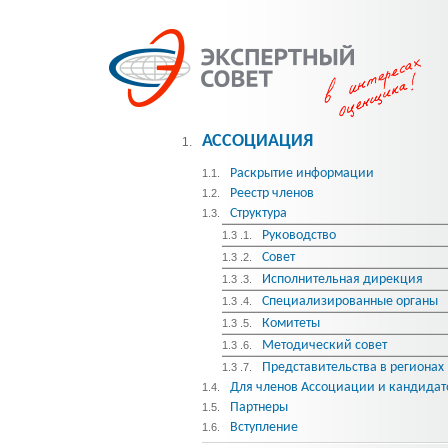
АССОЦИАЦИЯ
1.
Раскрытие информации
1.1.
Реестр членов
1.2.
Структура
1.3.
Руководство
1.3 .1.
Совет
1.3 .2.
Исполнительная дирекция
1.3 .3.
Специализированные органы
1.3 .4.
Комитеты
1.3 .5.
Методический совет
1.3 .6.
Представительства в регионах
1.3 .7.
Для членов Ассоциации и кандидат
1.4.
Партнеры
1.5.
Вступление
1.6.