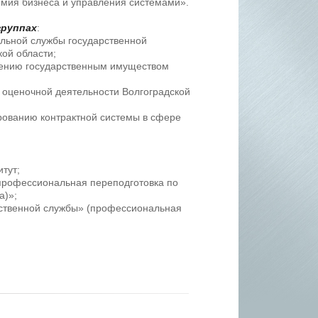
мия бизнеса и управления системами».
группах
:
льной службы государственной
кой области;
лению государственным имуществом
 оценочной деятельности Волгоградской
рованию контрактной системы в сфере
тут;
профессиональная переподготовка по
а)»;
рственной службы» (профессиональная