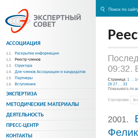
Реес
АССОЦИАЦИЯ
Раскрытие информации
1.1.
Послед
Реестр членов
1.2.
Структура
09:32.
1.3.
Для членов Ассоциации и кандидатов
1.4.
Партнеры
1.5.
Страница:
1
…
1
Вступление
26
27
…
33
1.6.
Показывать по
а
ЭКСПЕРТИЗА
Сортировка:
Вс
МЕТОДИЧЕСКИE МАТЕРИАЛЫ
ДЕЯТЕЛЬНОСТЬ
2001.
ПРЕСС-ЦЕНТР
Фелик
КОНТАКТЫ